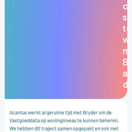
co
s
te
w
m
Br
al
da
Acantus werkt al geruime tijd met Bryder om de
Vastgoeddata op woningniveau te kunnen beheren.
We hebben dit traject samen opgepakt en ook met