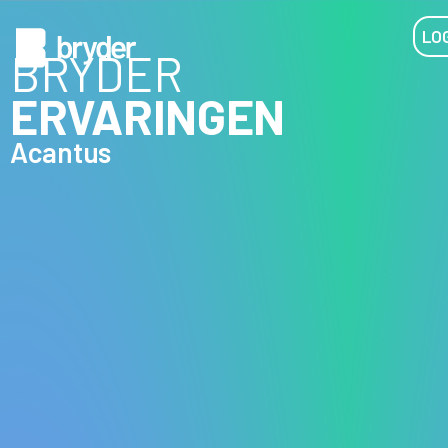
LOG
BRYDER
ERVARINGEN
Acantus