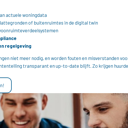
van actuele woningdata
lattegronden of buitenruimtes in de digital twin
woonruimteverdeelsystemen
pliance
 en regelgeving
ngen niet meer nodig, en worden fouten en misverstanden voo
ntentelling transparant en up-to-date blijft. Zo krijgen huurd
n!