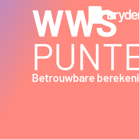
WWS
PUNT
Betrouwbare berekenin