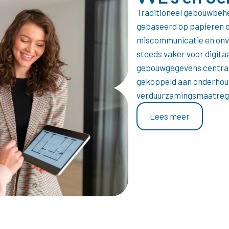
Traditioneel gebouwbehee
gebaseerd op papieren dos
miscommunicatie en onv
steeds vaker voor digit
gebouwgegevens centraal
gekoppeld aan onderhoud
verduurzamingsmaatreg
Lees meer