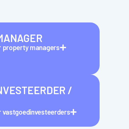
MANAGER
or property managers
NVESTEERDER /
or vastgoedinvesteerders