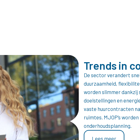
Trends in 
De sector verandert snel.
duurzaamheid, flexibili
worden slimmer dankzij s
doelstellingen en energi
vaste huurcontracten na
ruimtes. MJOP’s worden 
onderhoudsplanning.
Lees meer