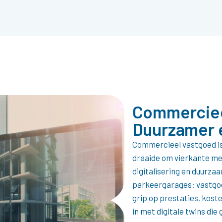
Commerciee
Duurzamer 
Commercieel vastgoed is
draaide om vierkante me
digitalisering en duurza
parkeergarages: vastgoe
grip op prestaties, kos
in met digitale twins di