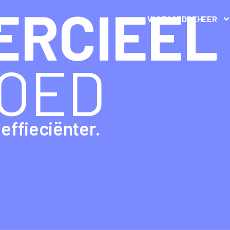
ERCIEEL
VASTGOEDBEHEER
OED
effieciënter.