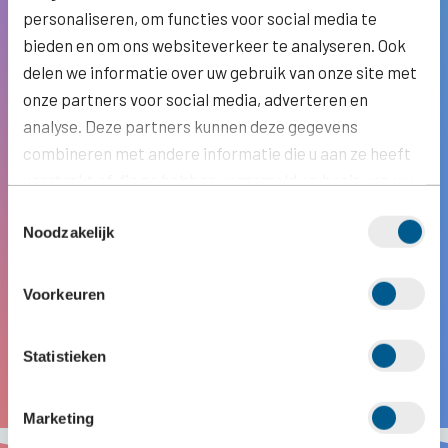
personaliseren, om functies voor social media te
bieden en om ons websiteverkeer te analyseren. Ook
delen we informatie over uw gebruik van onze site met
onze partners voor social media, adverteren en
analyse. Deze partners kunnen deze gegevens
combineren met andere informatie die u aan ze heeft
verstrekt of die ze hebben verzameld op basis van uw
gebruik van hun services.
Toestemmingsselectie
Noodzakelijk
Voorkeuren
Statistieken
Marketing