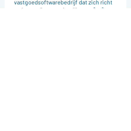
vastgoedsoftwarebedrijf dat zich richt
op het creëren van intelligente [...]
Bekijk vacature
Software Development
Software Engineer Azure / .NET
40 uur
Delft