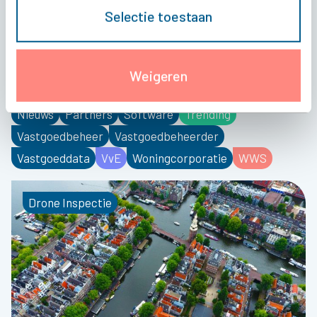
Bryder Brain
Circulariteit
Commercieel vastgoed
Selectie toestaan
Digital Twins
Drone Inspectie
Duurzaamheid
Energielabel
Gebouwinformatie
Geen categorie
Informatie & Automatisering (I&A)
Kadaster
Weigeren
Kavelverdeling
Klantverhaal
Magazine
NEN2580
Nieuws
Partners
Software
Trending
Vastgoedbeheer
Vastgoedbeheerder
Vastgoeddata
VvE
Woningcorporatie
WWS
Drone Inspectie