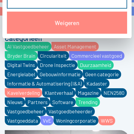
Weigeren
Stay up to date
Categorieën
AI Vastgoedbeheer
Asset Management
Bryder Brain
Circulariteit
Commercieel vastgoed
Digital Twins
Drone Inspectie
Duurzaamheid
Energielabel
Gebouwinformatie
Geen categorie
Informatie & Automatisering (I&A)
Kadaster
Kavelverdeling
Klantverhaal
Magazine
NEN2580
Nieuws
Partners
Software
Trending
Vastgoedbeheer
Vastgoedbeheerder
Vastgoeddata
VvE
Woningcorporatie
WWS