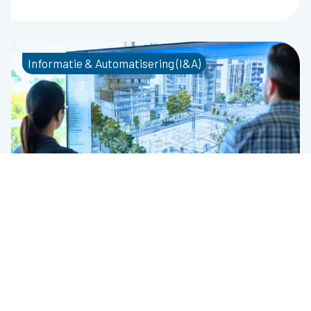
Informatie & Automatisering (I&A)
Thijs Bongers
27 augustus 2025
Vastgoedinformatie, maar dan slim: hoe Bryder
gebouwdata tot leven brengt
Vastgoedinformatie en vastgoedbeheer zijn