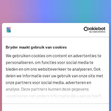
Bryder maakt gebruik van cookies
We gebruiken cookies om content en advertenties te
personaliseren, om functies voor social media te
bieden en om ons websiteverkeer te analyseren. Ook
delen we informatie over uw gebruik van onze site met
onze partners voor social media, adverteren en
analyse. Deze partners kunnen deze gegevens
combineren met andere informatie die u aan ze heeft
verstrekt of die ze hebben verzameld op basis van uw
gebruik van hun services.
Toestemmingsselectie