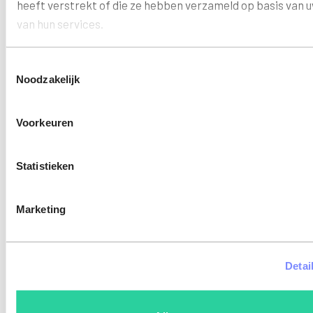
vanui
heeft verstrekt of die ze hebben verzameld op basis van 
een
van hun services.
realis
persp
Toestemmingsselectie
Noodzakelijk
Voorkeuren
Gerelateerde artikelen
Statistieken
Circulariteit
Marketing
Detai