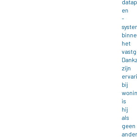
datap
en
-
syst
binne
het
vastg
Dankz
zijn
ervar
bij
wonin
is
hij
als
geen
ande