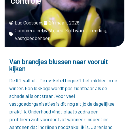
controle
Luc Goessens
24 maart 2026
Commercieel vastgoed
,
Software
,
Trending
,
Vastgoedbeheer
Van brandjes blussen naar vooruit
kijken
De lift valt uit. De cv-ketel begeeft het midden in de
winter. Een lekkage wordt pas zichtbaar als de
schade al is ontstaan. Voor veel
vastgoedorganisaties is dit nog altijd de dagelijkse
praktijk. Onderhoud vindt plaats zodra een
probleem zich voordoet, of wanneer inspecties
aantonen dat ingrijpen noodzakelijk is. Jarenlang