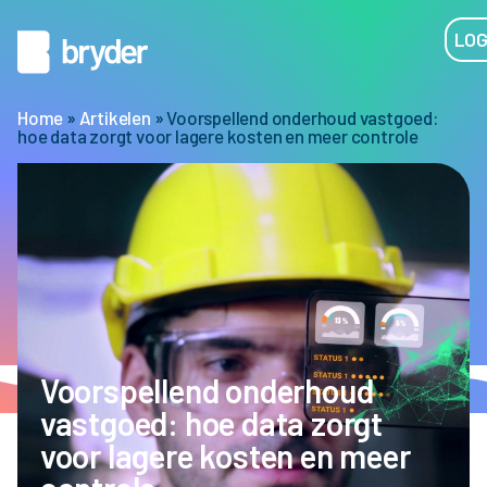
LOG
Home
»
Artikelen
»
Voorspellend onderhoud vastgoed:
hoe data zorgt voor lagere kosten en meer controle
Voorspellend onderhoud
vastgoed: hoe data zorgt
voor lagere kosten en meer