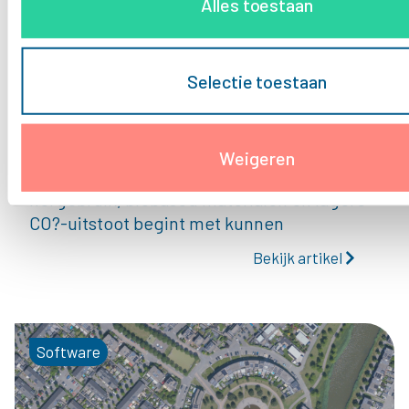
Alles toestaan
CorporatieGids
31 juli 2026
Selectie toestaan
Rob Jansen (Woningbelang): Meten maakt
circulaire keuzes mogelijk
Circulariteit wordt voor woningcorporaties
Weigeren
steeds belangrijker. Maar kunnen sturen op
hergebruik, biobased materialen en lagere
CO?-uitstoot begint met kunnen
Bekijk artikel
Software