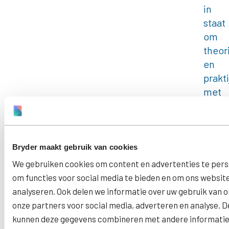
in
staat
om
theor
en
prakti
met
elkaa
te
verbi
en
Bryder maakt gebruik van cookies
mee
We gebruiken cookies om content en advertenties te pers
te
om functies voor social media te bieden en om ons websit
denk
analyseren. Ook delen we informatie over uw gebruik van o
over
onze partners voor social media, adverteren en analyse. 
proc
kunnen deze gegevens combineren met andere informatie 