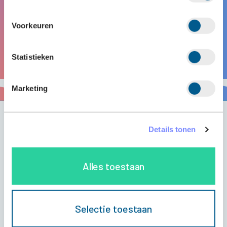
Voorkeuren
Statistieken
Marketing
Stay up to date
Details tonen
Categorieën
AI Vastgoedbeheer
Asset Management
Alles toestaan
Bryder Brain
Circulariteit
Commercieel vastgoed
Digital Twins
Drone Inspectie
Duurzaamheid
Energielabel
Gebouwinformatie
Geen categorie
Selectie toestaan
Informatie & Automatisering (I&A)
Kadaster