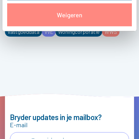
Kavelverdeling
Klantverhaal
Magazine
NEN2580
Nieuws
Partners
Software
Trending
Weigeren
Vastgoedbeheer
Vastgoedbeheerder
Vastgoeddata
VvE
Woningcorporatie
WWS
Bryder updates in je mailbox?
E-mail