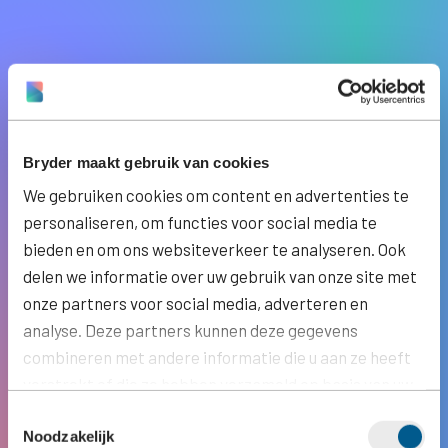
Bryder maakt gebruik van cookies
We gebruiken cookies om content en advertenties te
personaliseren, om functies voor social media te
bieden en om ons websiteverkeer te analyseren. Ook
delen we informatie over uw gebruik van onze site met
onze partners voor social media, adverteren en
analyse. Deze partners kunnen deze gegevens
combineren met andere informatie die u aan ze heeft
verstrekt of die ze hebben verzameld op basis van uw
gebruik van hun services.
Toestemmingsselectie
Noodzakelijk