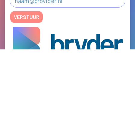
VERSTUUR
Delftechpark 57
2628 XJ Delft